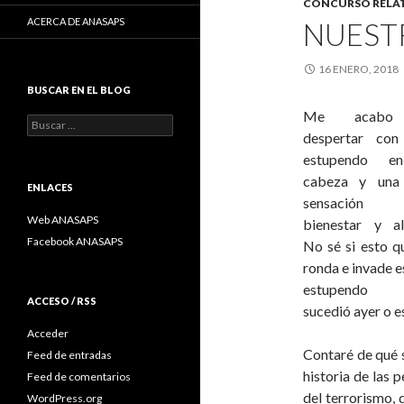
CONCURSO RELAT
ACERCA DE ANASAPS
NUEST
16 ENERO, 2018
BUSCAR EN EL BLOG
Me acabo
Buscar:
despertar con
estupendo e
cabeza y una
ENLACES
sensació
Web ANASAPS
bienestar y al
Facebook ANASAPS
No sé si esto 
ronda e invade e
estupendo
ACCESO / RSS
sucedió ayer o e
Acceder
Contaré de qué 
Feed de entradas
historia de las
Feed de comentarios
del terrorismo, 
WordPress.org