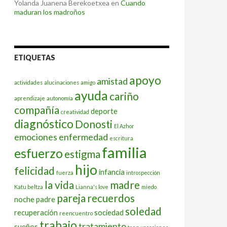
Yolanda Juanena Berekoetxea
en
Cuando
maduran los madroños
ETIQUETAS
apoyo
amistad
actividades
alucinaciones
amigo
ayuda
cariño
aprendizaje
autonomía
compañía
deporte
creatividad
diagnóstico
Donosti
El Azhor
emociones
enfermedad
escritura
familia
esfuerzo
estigma
hijo
felicidad
infancia
fuerza
introspección
la vida
madre
Katu beltza
Lianna's love
miedo
pareja
recuerdos
noche
padre
soledad
recuperación
sociedad
reencuentro
trabajo
tratamiento
sueños