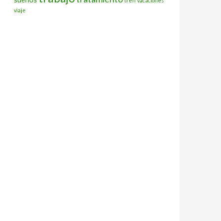
tren
vacaciones
viaje