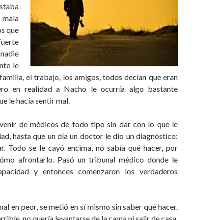
taba
 mala
os que
uerte
 nadie
nte le
familia, el trabajo, los amigos, todos decían que eran
ero en realidad a Nacho le ocurría algo bastante
e le hacía sentir mal.
venir de médicos de todo tipo sin dar con lo que le
ad, hasta que un día un doctor le dio un diagnóstico:
ar. Todo se le cayó encima, no sabía qué hacer, por
cómo afrontarlo. Pasó un tribunal médico donde le
capacidad y entonces comenzaron los verdaderos
al en peor, se metió en sí mismo sin saber qué hacer.
terrible, no quería levantarse de la cama ni salir de casa,