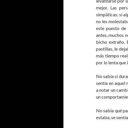
levantarse por l
mejor. Las per
simpáticas; si a
no les molestab
este puesto de 
antes, muchos no
bicho extraño.
pastillas, le de
más tiempo reali
por lo lenta que 
No sabía si dur
sentía en aquel
a notar un cambi
un comportamien
No sabía qué pasa
estaba, se sentía