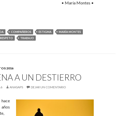
• María Montes •
DA
COMPAÑEROS
ESTIGMA
MARÍA MONTES
RESPETO
TRABAJO
OS 2016
NA A UN DESTIERRO
16
ANASAPS
DEJAR UN COMENTARIO
 hace
ños
e,