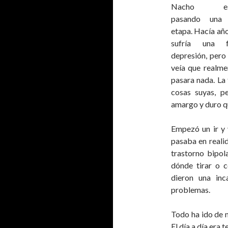
Nacho es
pasando una
etapa. Hacía añ
sufría una f
depresión, pero
veía que realme
pasara nada. La 
cosas suyas, p
amargo y duro qu
Empezó un ir y 
pasaba en realid
trastorno bipol
dónde tirar o 
dieron una in
problemas.
Todo ha ido de m
El día a día era 