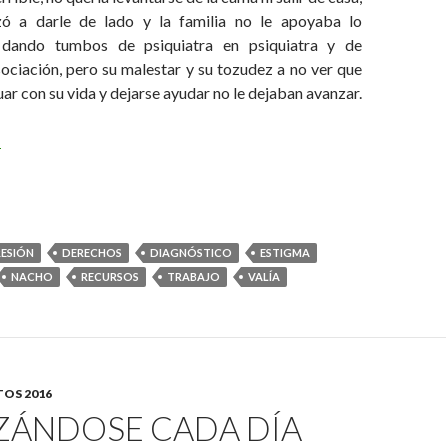
ó a darle de lado y la familia no le apoyaba lo
e dando tumbos de psiquiatra en psiquiatra y de
ociación, pero su malestar y su tozudez a no ver que
uar con su vida y dejarse ayudar no le dejaban avanzar.
ndena a un destierro
→
ESIÓN
DERECHOS
DIAGNÓSTICO
ESTIGMA
NACHO
RECURSOS
TRABAJO
VALÍA
OS 2016
ZÁNDOSE CADA DÍA