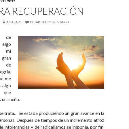
OS 2017
RA RECUPERACIÓN
ANASAPS
DEJAR UN COMENTARIO
 de
 algo
n mi
 gran
n de
egría.
que me
s algo
 que
s un sueño.
se trata… Se estaba produciendo un gran avance en la
 personas. Después de tiempos de un incremento atroz
de intolerancias y de radicalismos se imponía, por fin,