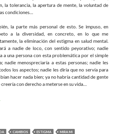
, la tolerancia, la apertura de mente, la voluntad de
nas condiciones…
ién, la parte más personal de esto. Se impuso, en
speto a la diversidad, en concreto, en lo que me
tamente, la eliminación del estigma en salud mental.
cará a nadie de loco, con sentido peyorativo; nadie
ta a una persona con esta problemática por el simple
a; nadie menospreciaría a estas personas; nadie les
todos los aspectos; nadie les diría que no servía para
bían hacer nada bien; ya no habría cantidad de gente
 creería con derecho a meterse en su vida…
estra recuperación
→
DA
CAMBIOS
ESTIGMA
MIRA MI