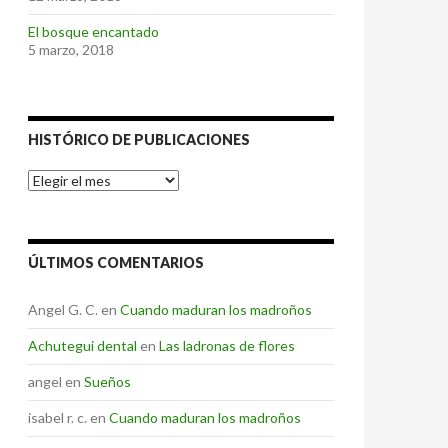
El bosque encantado
5 marzo, 2018
HISTÓRICO DE PUBLICACIONES
Histórico
de
Publicaciones
ÚLTIMOS COMENTARIOS
Angel G. C.
en
Cuando maduran los madroños
Achutegui dental
en
Las ladronas de flores
angel
en
Sueños
isabel r. c.
en
Cuando maduran los madroños