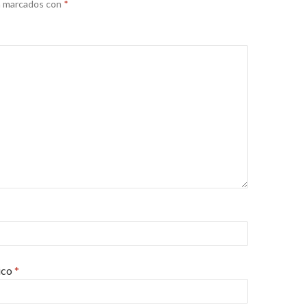
án marcados con
*
ico
*