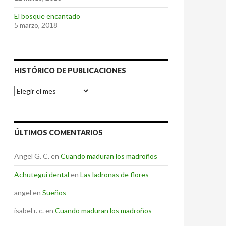
El bosque encantado
5 marzo, 2018
HISTÓRICO DE PUBLICACIONES
Histórico
de
Publicaciones
ÚLTIMOS COMENTARIOS
Angel G. C.
en
Cuando maduran los madroños
Achutegui dental
en
Las ladronas de flores
angel
en
Sueños
isabel r. c.
en
Cuando maduran los madroños