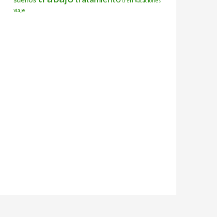
tren
vacaciones
viaje