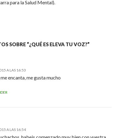
rra para la Salud Mental).
OS SOBRE “¿QUÉ ES ELEVA TU VOZ?”
015 A LAS 16:53
a me encanta, me gusta mucho
NDER
015 A LAS 16:54
chachos,,habeis comenzado muy bien con vuestra