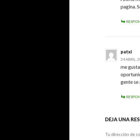
pagina. S
RESPO
patxi
24 ABRIL, 2
me gusta
oportuni
gente se
RESPO
DEJA UNA RE
Tu dirección de co