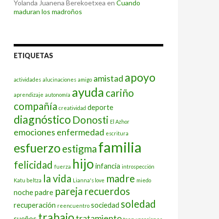
Yolanda Juanena Berekoetxea
en
Cuando
maduran los madroños
ETIQUETAS
apoyo
amistad
actividades
alucinaciones
amigo
ayuda
cariño
aprendizaje
autonomía
compañía
deporte
creatividad
diagnóstico
Donosti
El Azhor
emociones
enfermedad
escritura
familia
esfuerzo
estigma
hijo
felicidad
infancia
fuerza
introspección
la vida
madre
Katu beltza
Lianna's love
miedo
pareja
recuerdos
noche
padre
soledad
recuperación
sociedad
reencuentro
trabajo
tratamiento
sueños