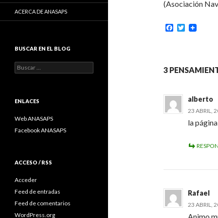
(Asociación Nava
ACERCA DE ANASAPS
F
T
a
w
c
i
BUSCAR EN EL BLOG
e
t
b
t
o
e
Buscar:
3 PENSAMIENT
o
r
k
alberto
ENLACES
23 ABRIL, 2
Web ANASAPS
la págin
Facebook ANASAPS
RESPO
ACCESO / RSS
Acceder
Feed de entradas
Rafael
Feed de comentarios
23 ABRIL, 2
WordPress.org
Animo mu