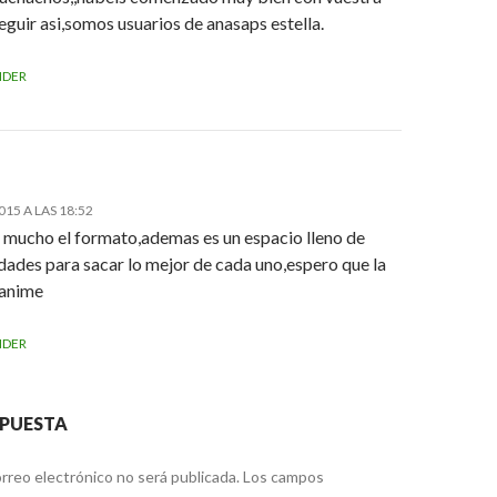
eguir asi,somos usuarios de anasaps estella.
NDER
015 A LAS 18:52
 mucho el formato,ademas es un espacio lleno de
dades para sacar lo mejor de cada uno,espero que la
 anime
NDER
SPUESTA
rreo electrónico no será publicada.
Los campos