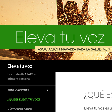
Buscar
Eleva tu voz
La voz de ANASAPS en
primera persona
PUBLICACIONES
¿QUÉ E
¿QUÉ ES ELEVA TU VOZ?
Eleva tu voz es
CÓMO PARTICIPAR