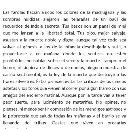
Las farolas hacían añicos los colores de la madrugada y las
sombras huidizas alejaron las telarañas de un baúl de
recuerdos de índole secreta. Tus besos son un panal de miel
que me lanzan a la libertad total. Tus ojos, mujer salvaje,
asustan a la muerte noble y digna, aunque tal vez todo sea
volver al génesis, a los de la infancia desdibujada y sutil, o
proyectarse a un mañana donde los sentires no estén
prohibidos, no hablan sobre el sexo y la muerte. Tampoco el
humor, ni siquiera de dioses o demonios, ninguna muestra de
cariño sentimental, es la ley de la muerte que destruye a las
flores silvestres. Éstas parecen evitar las críticas de los cínicos
astetas y los toros que vienen al correr por algún tramo con sus
amigos del encierro matinal. Aunque por la tarde van a tener
peor suerte, para lucimiento de matarifes. No opines, no
pienses, ni menos sentir compasión de los mendigos astrosos y
la pobretería que saluda todas las mañanas y el barrio se va
llenando de tribus. Gestes que viven en precarias