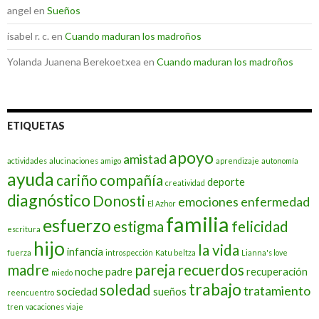
angel
en
Sueños
isabel r. c.
en
Cuando maduran los madroños
Yolanda Juanena Berekoetxea
en
Cuando maduran los madroños
ETIQUETAS
apoyo
amistad
actividades
alucinaciones
amigo
aprendizaje
autonomía
ayuda
cariño
compañía
deporte
creatividad
diagnóstico
Donosti
emociones
enfermedad
El Azhor
familia
esfuerzo
estigma
felicidad
escritura
hijo
la vida
infancia
fuerza
introspección
Katu beltza
Lianna's love
madre
pareja
recuerdos
noche
padre
recuperación
miedo
trabajo
soledad
tratamiento
sociedad
sueños
reencuentro
tren
vacaciones
viaje