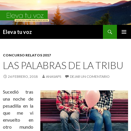
Buscar
Eleva tu voz
IR
MENÚ
AL
PRINCI
CONTENIDO
CONCURSO RELATOS 2017
LAS PALABRAS DE LA TRIBU
26 FEBRERO, 2018
ANASAPS
DEJAR UN COMENTARIO
Sucedió tras
una noche de
pesadilla en la
que me vi
envuelto en
otro mundo