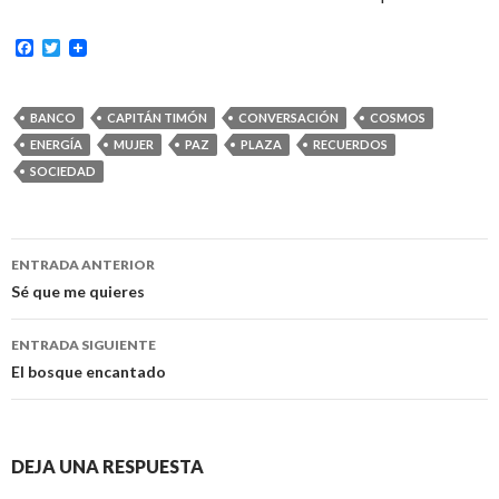
F
T
a
w
c
i
e
t
b
t
BANCO
CAPITÁN TIMÓN
CONVERSACIÓN
COSMOS
o
e
ENERGÍA
MUJER
PAZ
PLAZA
RECUERDOS
o
r
k
SOCIEDAD
Ir
ENTRADA ANTERIOR
a
Sé que me quieres
la
ENTRADA SIGUIENTE
entrada
El bosque encantado
DEJA UNA RESPUESTA