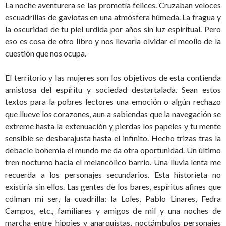
La noche aventurera se las prometía felices. Cruzaban veloces
escuadrillas de gaviotas en una atmósfera húmeda. La fragua y
la oscuridad de tu piel urdida por años sin luz espiritual. Pero
eso es cosa de otro libro y nos llevaría olvidar el meollo de la
cuestión que nos ocupa.
El territorio y las mujeres son los objetivos de esta contienda
amistosa del espíritu y sociedad destartalada. Sean estos
textos para la pobres lectores una emoción o algún rechazo
que llueve los corazones, aun a sabiendas que la navegación se
extreme hasta la extenuación y pierdas los papeles y tu mente
sensible se desbarajusta hasta el infinito. Hecho trizas tras la
debacle bohemia el mundo me da otra oportunidad. Un último
tren nocturno hacia el melancólico barrio. Una lluvia lenta me
recuerda a los personajes secundarios. Esta historieta no
existiría sin ellos. Las gentes de los bares, espíritus afines que
colman mi ser, la cuadrilla: la Loles, Pablo Linares, Fedra
Campos, etc., familiares y amigos de mil y una noches de
marcha entre hippies y anarquistas, noctámbulos personajes