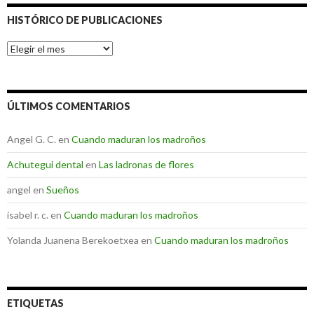
HISTÓRICO DE PUBLICACIONES
Histórico
de
Publicaciones
ÚLTIMOS COMENTARIOS
Angel G. C.
en
Cuando maduran los madroños
Achutegui dental
en
Las ladronas de flores
angel
en
Sueños
isabel r. c.
en
Cuando maduran los madroños
Yolanda Juanena Berekoetxea
en
Cuando maduran los madroños
ETIQUETAS