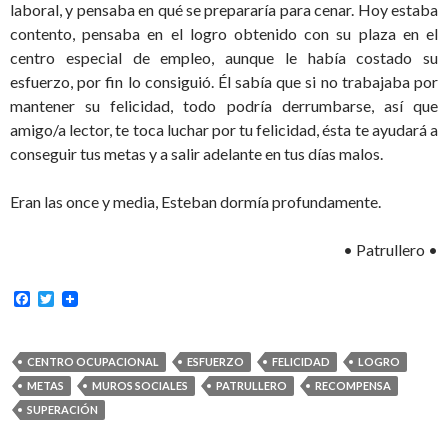
laboral, y pensaba en qué se prepararía para cenar. Hoy estaba
contento, pensaba en el logro obtenido con su plaza en el
centro especial de empleo, aunque le había costado su
esfuerzo, por fin lo consiguió. Él sabía que si no trabajaba por
mantener su felicidad, todo podría derrumbarse, así que
amigo/a lector, te toca luchar por tu felicidad, ésta te ayudará a
conseguir tus metas y a salir adelante en tus días malos.
Eran las once y media, Esteban dormía profundamente.
• Patrullero •
F
T
a
w
c
i
e
t
b
t
CENTRO OCUPACIONAL
ESFUERZO
FELICIDAD
LOGRO
o
e
METAS
MUROS SOCIALES
PATRULLERO
RECOMPENSA
o
r
k
SUPERACIÓN