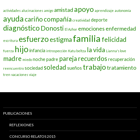
apoyo
amistad
actividades
alucinaciones
amigo
aprendizaje
autonomía
ayuda
cariño
compañía
deporte
creatividad
diagnóstico
Donosti
emociones
enfermedad
El Azhor
familia
esfuerzo
estigma
felicidad
escritura
hijo
la vida
infancia
fuerza
introspección
Katu beltza
Lianna's love
madre
pareja
recuerdos
noche
padre
recuperación
miedo
trabajo
soledad
tratamiento
sociedad
sueños
reencuentro
tren
vacaciones
viaje
PUBLICACIONES
REFLEXIONES
CONCURSO RELATOS 2015