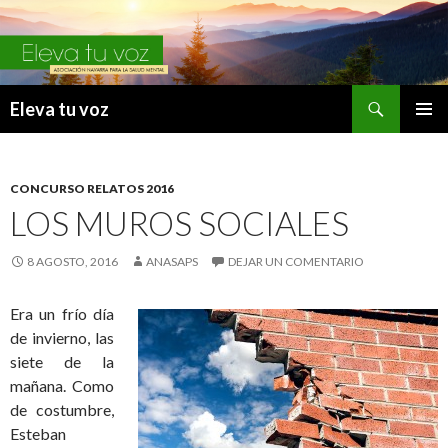
Buscar
Eleva tu voz
IR
MENÚ
AL
PRINCI
CONTENIDO
CONCURSO RELATOS 2016
LOS MUROS SOCIALES
8 AGOSTO, 2016
ANASAPS
DEJAR UN COMENTARIO
Era un frío día
de invierno, las
siete de la
mañana. Como
de costumbre,
Esteban