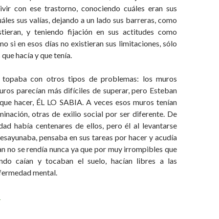
ivir con ese trastorno, conociendo cuáles eran sus
uáles sus valías, dejando a un lado sus barreras, como
stieran, y teniendo fijación en sus actitudes como
o si en esos días no existieran sus limitaciones, sólo
 que hacía y que tenía.
 topaba con otros tipos de problemas: los muros
uros parecían más difíciles de superar, pero Esteban
 que hacer, ÉL LO SABIA. A veces esos muros tenían
inación, otras de exilio social por ser diferente. De
dad había centenares de ellos, pero él al levantarse
desayunaba, pensaba en sus tareas por hacer y acudía
an no se rendía nunca ya que por muy irrompibles que
ndo caían y tocaban el suelo, hacían libres a las
fermedad mental.
s muros sociales
→