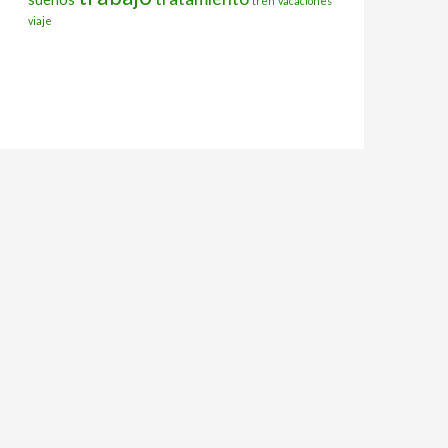
tren
vacaciones
viaje