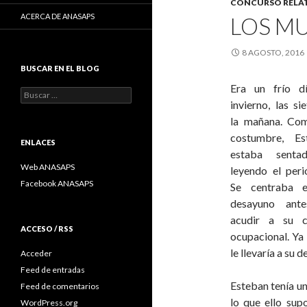
CONCURSO RELAT
ACERCA DE ANASAPS
LOS M
8 AGOSTO, 2016
BUSCAR EN EL BLOG
Era un frío d
Buscar:
invierno, las si
la mañana. Co
costumbre, Es
ENLACES
estaba sent
Web ANASAPS
leyendo el peri
Facebook ANASAPS
Se centraba 
desayuno ant
acudir a su c
ACCESO / RSS
ocupacional. Ya
le llevaría a su d
Acceder
Feed de entradas
Esteban tenía un
Feed de comentarios
lo que ello supo
WordPress.org