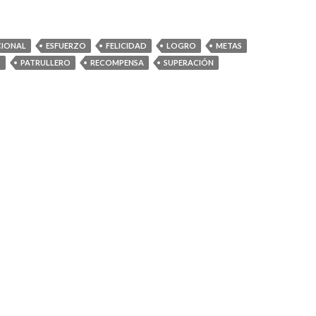
CIONAL
ESFUERZO
FELICIDAD
LOGRO
METAS
S
PATRULLERO
RECOMPENSA
SUPERACIÓN