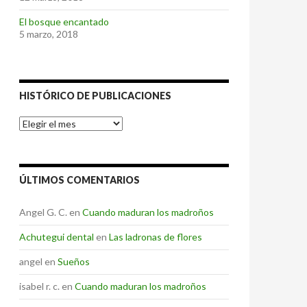
El bosque encantado
5 marzo, 2018
HISTÓRICO DE PUBLICACIONES
Histórico
de
Publicaciones
ÚLTIMOS COMENTARIOS
Angel G. C.
en
Cuando maduran los madroños
Achutegui dental
en
Las ladronas de flores
angel
en
Sueños
isabel r. c.
en
Cuando maduran los madroños