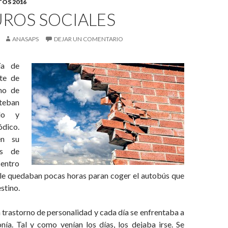
OS 2016
UROS SOCIALES
ANASAPS
DEJAR UN COMENTARIO
ía de
ete de
mo de
teban
ado y
ódico.
en su
es de
entro
 le quedaban pocas horas paran coger el autobús que
estino.
 trastorno de personalidad y cada día se enfrentaba a
nía. Tal y como venían los días, los dejaba irse. Se