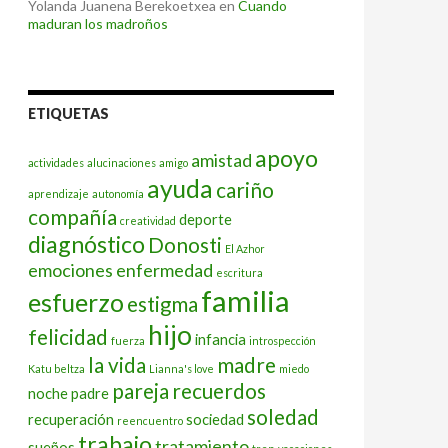
Yolanda Juanena Berekoetxea
en
Cuando
maduran los madroños
ETIQUETAS
apoyo
amistad
actividades
alucinaciones
amigo
ayuda
cariño
aprendizaje
autonomía
compañía
deporte
creatividad
diagnóstico
Donosti
El Azhor
emociones
enfermedad
escritura
familia
esfuerzo
estigma
hijo
felicidad
infancia
fuerza
introspección
la vida
madre
Katu beltza
Lianna's love
miedo
pareja
recuerdos
noche
padre
soledad
recuperación
sociedad
reencuentro
trabajo
tratamiento
sueños