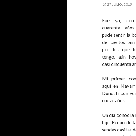
27 JULIO, 2015
Fue ya, con
cuarenta años
pude sentir la 
de ciertos ani
por los que t
tengo, aún ho
casi cincuenta a
Mi primer con
aquí en Navar
Donosti con vei
nueve años.
Un día conocí a B
hijo. Recuerdo l
sendas casitas d