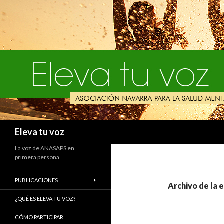
Buscar
Eleva tu voz
La voz de ANASAPS en
primera persona
PUBLICACIONES
Archivo de la 
¿QUÉ ES ELEVA TU VOZ?
CÓMO PARTICIPAR