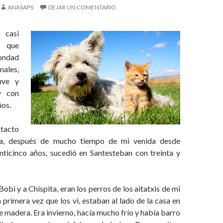
ANASAPS
DEJAR UN COMENTARIO
 casi
, que
bondad
males,
uve y
y con
ños.
tacto
ra, después de mucho tiempo de mi venida desde
nticinco años, sucedió en Santesteban con treinta y
obi y a Chispita, eran los perros de los aitatxis de mi
a primera vez que los vi, estaban al lado de la casa en
e madera. Era invierno, hacía mucho frío y había barro