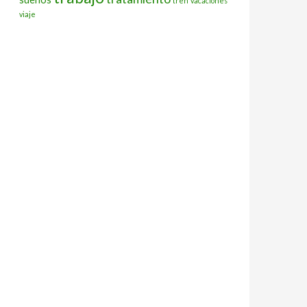
tren
vacaciones
viaje