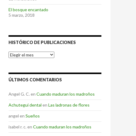
El bosque encantado
5 marzo, 2018
HISTÓRICO DE PUBLICACIONES
Histórico
de
Publicaciones
ÚLTIMOS COMENTARIOS
Angel G. C.
en
Cuando maduran los madroños
Achutegui dental
en
Las ladronas de flores
angel
en
Sueños
isabel r. c.
en
Cuando maduran los madroños