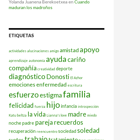
Yolanda Juanena Berekoetxea
en
Cuando
maduran los madroños
ETIQUETAS
apoyo
amistad
actividades
alucinaciones
amigo
ayuda
cariño
aprendizaje
autonomía
compañía
deporte
creatividad
diagnóstico
Donosti
El Azhor
emociones
enfermedad
escritura
familia
esfuerzo
estigma
hijo
felicidad
infancia
fuerza
introspección
la vida
madre
Katu beltza
Lianna's love
miedo
pareja
recuerdos
noche
padre
soledad
recuperación
sociedad
reencuentro
trabajo
tratamiento
sueños