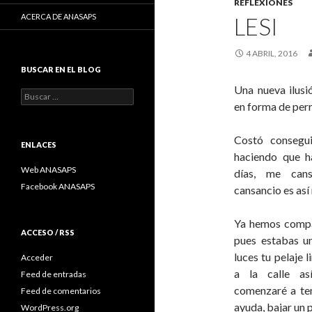
REFLEXIONES
ACERCA DE ANASAPS
LESI
4 ABRIL, 2016
BUSCAR EN EL BLOG
Una nueva ilusi
Buscar:
en forma de perri
Costó consegui
ENLACES
haciendo que h
Web ANASAPS
días, me can
Facebook ANASAPS
cansancio es así
Ya hemos compa
ACCESO / RSS
pues estabas u
luces tu pelaje l
Acceder
a la calle as
Feed de entradas
comenzaré a ten
Feed de comentarios
ayuda, bajar un p
WordPress.org