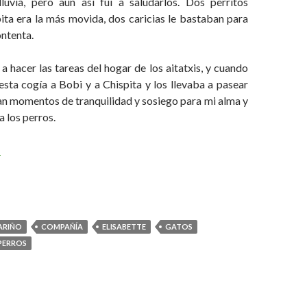
luvia, pero aún así fui a saludarlos. Dos perritos
ita era la más movida, dos caricias le bastaban para
ntenta.
 a hacer las tareas del hogar de los aitatxis, y cuando
esta cogía a Bobi y a Chispita y los llevaba a pasear
an momentos de tranquilidad y sosiego para mi alma y
a los perros.
 cielo para los animales
→
ARIÑO
COMPAÑÍA
ELISABETTE
GATOS
PERROS