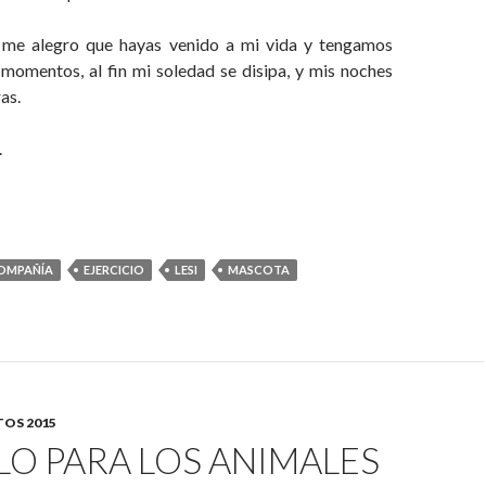
 me alegro que hayas venido a mi vida y tengamos
omentos, al fin mi soledad se disipa, y mis noches
as.
.
OMPAÑÍA
EJERCICIO
LESI
MASCOTA
OS 2015
LO PARA LOS ANIMALES