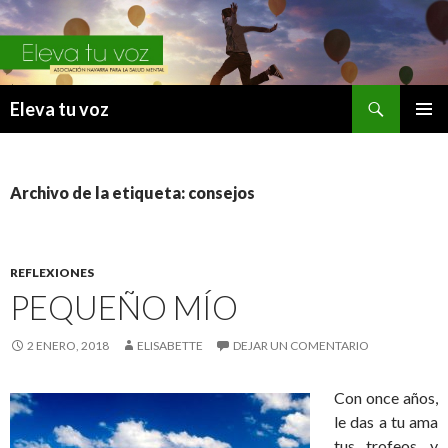
Buscar
Eleva tu voz
IR
MENÚ
AL
PRINCI
CONTENIDO
Archivo de la etiqueta: consejos
REFLEXIONES
PEQUEÑO MÍO
2 ENERO, 2018
ELISABETTE
DEJAR UN COMENTARIO
Con once años,
le das a tu ama
tus trofeos, y