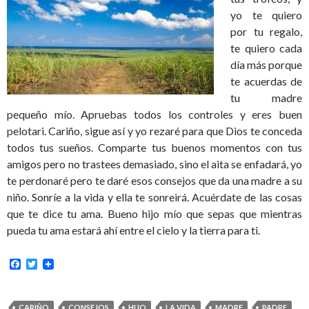
yo te quiero
por tu regalo,
te quiero cada
día más porque
te acuerdas de
tu madre
pequeño mío. Apruebas todos los controles y eres buen
pelotari. Cariño, sigue así y yo rezaré para que Dios te conceda
todos tus sueños. Comparte tus buenos momentos con tus
amigos pero no trastees demasiado, sino el aita se enfadará, yo
te perdonaré pero te daré esos consejos que da una madre a su
niño. Sonríe a la vida y ella te sonreirá. Acuérdate de las cosas
que te dice tu ama. Bueno hijo mío que sepas que mientras
pueda tu ama estará ahí entre el cielo y la tierra para ti.
F
T
a
w
c
i
e
t
b
t
CARIÑO
CONSEJOS
HIJO
LA VIDA
MADRE
PADRE