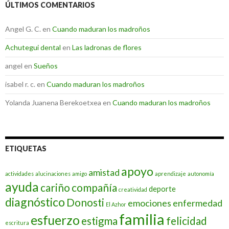
ÚLTIMOS COMENTARIOS
Angel G. C.
en
Cuando maduran los madroños
Achutegui dental
en
Las ladronas de flores
angel
en
Sueños
isabel r. c.
en
Cuando maduran los madroños
Yolanda Juanena Berekoetxea
en
Cuando maduran los madroños
ETIQUETAS
apoyo
amistad
actividades
alucinaciones
amigo
aprendizaje
autonomía
ayuda
cariño
compañía
deporte
creatividad
diagnóstico
Donosti
emociones
enfermedad
El Azhor
familia
esfuerzo
estigma
felicidad
escritura