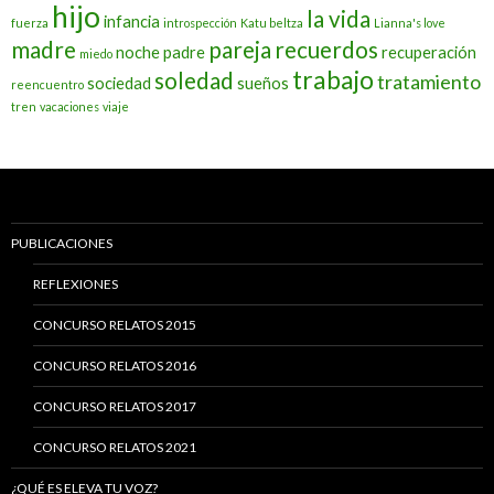
hijo
la vida
infancia
fuerza
introspección
Katu beltza
Lianna's love
madre
pareja
recuerdos
noche
padre
recuperación
miedo
trabajo
soledad
tratamiento
sociedad
sueños
reencuentro
tren
vacaciones
viaje
PUBLICACIONES
REFLEXIONES
CONCURSO RELATOS 2015
CONCURSO RELATOS 2016
CONCURSO RELATOS 2017
CONCURSO RELATOS 2021
¿QUÉ ES ELEVA TU VOZ?