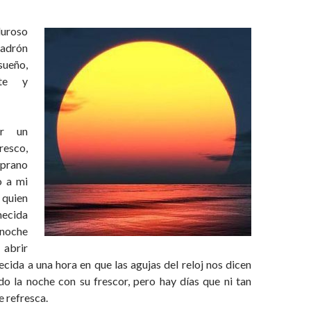
luroso
ladrón
ueño,
nte y
or un
resco,
prano
o a mi
 quien
mecida
noche
 abrir
ida a una hora en que las agujas del reloj nos dicen
do la noche con su frescor, pero hay días que ni tan
e refresca.