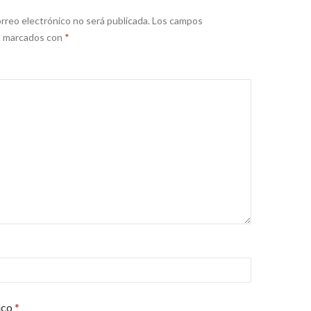
rreo electrónico no será publicada.
Los campos
án marcados con
*
ico
*