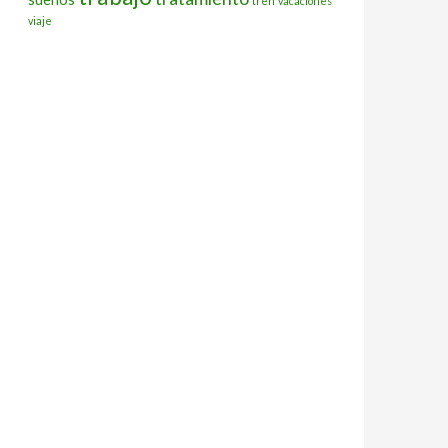
tren
vacaciones
viaje