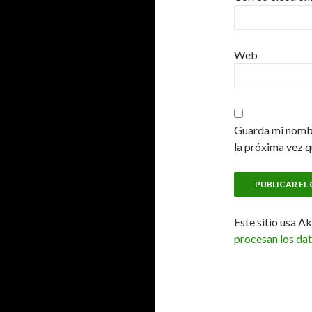
Web
Guarda mi nombr
la próxima vez 
Este sitio usa A
procesan los da