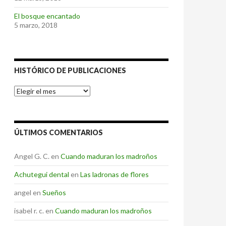
El bosque encantado
5 marzo, 2018
HISTÓRICO DE PUBLICACIONES
Histórico
de
Publicaciones
ÚLTIMOS COMENTARIOS
Angel G. C.
en
Cuando maduran los madroños
Achutegui dental
en
Las ladronas de flores
angel
en
Sueños
isabel r. c.
en
Cuando maduran los madroños