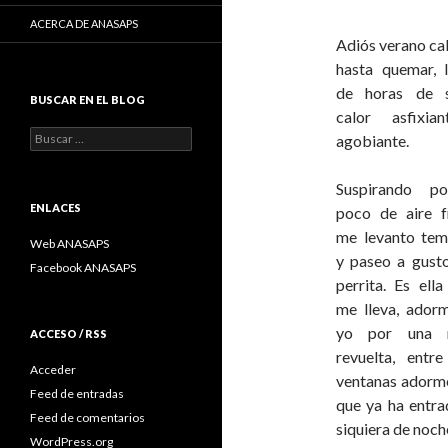
ACERCA DE ANASAPS
Adiós verano ca
hasta quemar, 
de horas de s
BUSCAR EN EL BLOG
calor asfixia
Buscar:
agobiante.
Suspirando p
ENLACES
poco de aire f
me levanto tem
Web ANASAPS
y paseo a gust
Facebook ANASAPS
perrita. Es ella
me lleva, ador
yo por una 
ACCESO / RSS
revuelta, entre
Acceder
ventanas adormec
Feed de entradas
que ya ha entra
Feed de comentarios
siquiera de noch
WordPress.org