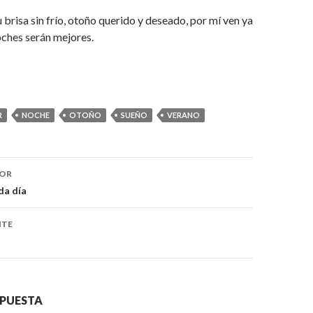
 brisa sin frío, otoño querido y deseado, por mí ven ya
oches serán mejores.
R
NOCHE
OTOÑO
SUEÑO
VERANO
IOR
da día
NTE
SPUESTA