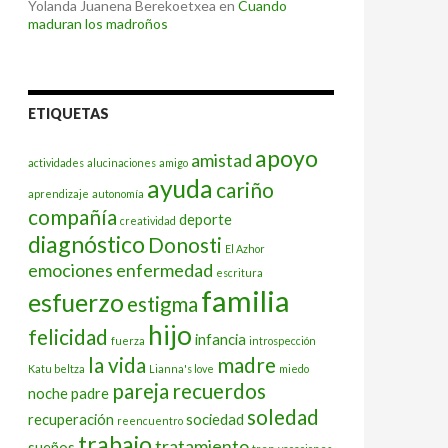
Yolanda Juanena Berekoetxea
en
Cuando
maduran los madroños
ETIQUETAS
apoyo
amistad
actividades
alucinaciones
amigo
ayuda
cariño
aprendizaje
autonomía
compañía
deporte
creatividad
diagnóstico
Donosti
El Azhor
emociones
enfermedad
escritura
familia
esfuerzo
estigma
hijo
felicidad
infancia
fuerza
introspección
la vida
madre
Katu beltza
Lianna's love
miedo
pareja
recuerdos
noche
padre
soledad
recuperación
sociedad
reencuentro
trabajo
tratamiento
sueños