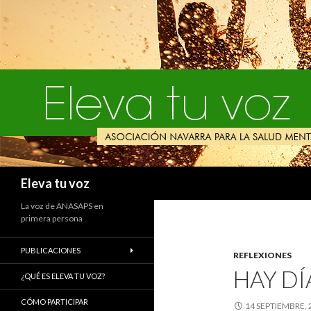
Buscar
Eleva tu voz
La voz de ANASAPS en
primera persona
PUBLICACIONES
REFLEXIONES
HAY DÍ
¿QUÉ ES ELEVA TU VOZ?
CÓMO PARTICIPAR
14 SEPTIEMBRE, 