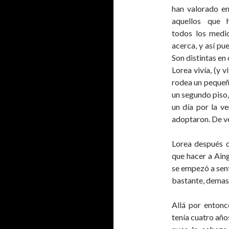
han valorado en
aquellos que 
todos los medi
acerca, y así pu
Son distintas en 
Lorea vivía, (y v
rodea un pequeño
un segundo piso,
un día por la ve
adoptaron. De ve
Lorea después d
que hacer a Aing
se empezó a sent
bastante, demas
Allá por entonc
tenía cuatro añ