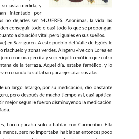
 su justa medida, y
han intentado por
os no dejarles ser MUJERES. Anónimas, la vida las
eden conseguir todo o casi todo lo que se propongan.
cuanto a situación vital, pero iguales en sus sueños.
ive) en Sarriguren. A este pueblo del Valle de Egüés le
 riachuelo y zonas verdes. Aingeru vive con Lorea en
 junto con una perrita y su periquito exótico que entró
ntana de la terraza. Aquel día, estaba famélico, y lo
z en cuando lo soltaban para ejercitar sus alas.
e un largo letargo, por su medicación, dio bastante
eru, pero después de mucho tiempo así, casi apática,
ir mejor según le fueron disminuyendo la medicación,
iada.
es, Lorea paraba solo a hablar con Carmentxu. Ella
os menos, pero no importaba, hablaban entonces poco