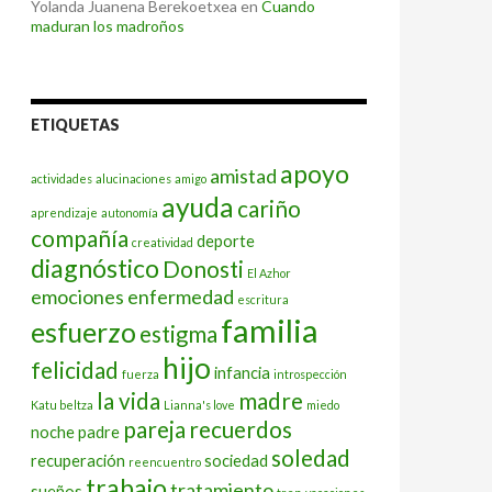
Yolanda Juanena Berekoetxea
en
Cuando
maduran los madroños
ETIQUETAS
apoyo
amistad
actividades
alucinaciones
amigo
ayuda
cariño
aprendizaje
autonomía
compañía
deporte
creatividad
diagnóstico
Donosti
El Azhor
emociones
enfermedad
escritura
familia
esfuerzo
estigma
hijo
felicidad
infancia
fuerza
introspección
la vida
madre
Katu beltza
Lianna's love
miedo
pareja
recuerdos
noche
padre
soledad
recuperación
sociedad
reencuentro
trabajo
tratamiento
sueños