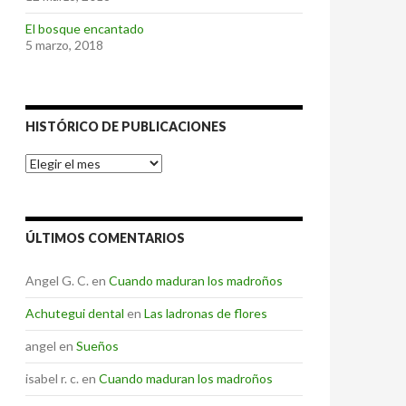
El bosque encantado
5 marzo, 2018
HISTÓRICO DE PUBLICACIONES
Histórico
de
Publicaciones
ÚLTIMOS COMENTARIOS
Angel G. C.
en
Cuando maduran los madroños
Achutegui dental
en
Las ladronas de flores
angel
en
Sueños
isabel r. c.
en
Cuando maduran los madroños