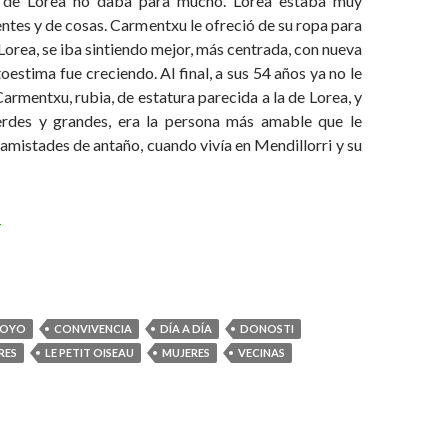
 de Lorea no daba para mucho. Lorea estaba muy
ntes y de cosas. Carmentxu le ofreció de su ropa para
Lorea, se iba sintiendo mejor, más centrada, con nueva
toestima fue creciendo. Al final, a sus 54 años ya no le
armentxu, rubia, de estatura parecida a la de Lorea, y
erdes y grandes, era la persona más amable que le
amistades de antaño, cuando vivía en Mendillorri y su
s ladronas de flores
→
POYO
CONVIVENCIA
DÍA A DÍA
DONOSTI
RES
LE PETIT OISEAU
MUJERES
VECINAS