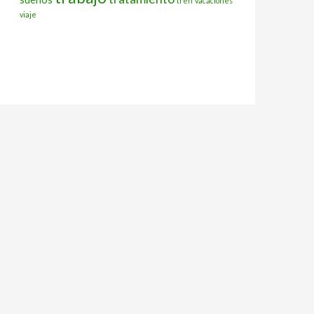
tren
vacaciones
viaje