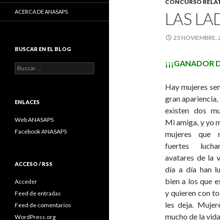
CONCURSO RELAT
ACERCA DE ANASAPS
LAS LA
23 NOVIEMBRE, 
BUSCAR EN EL BLOG
¡¡¡GANADOR D
Buscar:
Hay mujeres sen
gran apariencia,
ENLACES
existen dos muj
Web ANASAPS
Mi amiga, y yo 
Facebook ANASAPS
mujeres que 
fuertes luch
avatares de la 
ACCESO / RSS
día a día han l
bien a los que e
Acceder
y quieren con to
Feed de entradas
les deja. Mujer
Feed de comentarios
mucho de la vida
WordPress.org