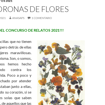
OS 2021
DRONAS DE FLORES
2021
ANASAPS
1 COMENTARIO
EL CONCURSO DE RELATOS 2021!!!
cillas que no tienen
 pero detrás de ellas
eres maravillosas.
misma. Son, o somos,
nos hemos hecho
ando contra los
vida. Poco a poco y
uchado por atender
staban junto a ellas,
do su corazón, si se
es solas que saben
, de aquellos que las