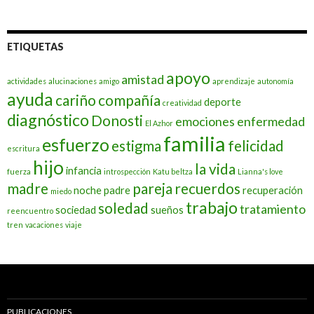
ETIQUETAS
apoyo
amistad
actividades
alucinaciones
amigo
aprendizaje
autonomía
ayuda
cariño
compañía
deporte
creatividad
diagnóstico
Donosti
emociones
enfermedad
El Azhor
familia
esfuerzo
estigma
felicidad
escritura
hijo
la vida
infancia
fuerza
introspección
Katu beltza
Lianna's love
madre
pareja
recuerdos
noche
padre
recuperación
miedo
trabajo
soledad
tratamiento
sociedad
sueños
reencuentro
tren
vacaciones
viaje
PUBLICACIONES