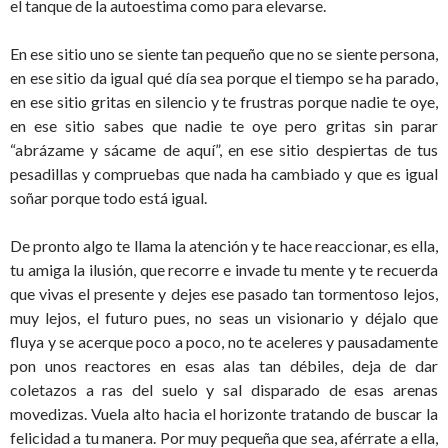
el tanque de la autoestima como para elevarse.
En ese sitio uno se siente tan pequeño que no se siente persona,
en ese sitio da igual qué día sea porque el tiempo se ha parado,
en ese sitio gritas en silencio y te frustras porque nadie te oye,
en ese sitio sabes que nadie te oye pero gritas sin parar
“abrázame y sácame de aquí”, en ese sitio despiertas de tus
pesadillas y compruebas que nada ha cambiado y que es igual
soñar porque todo está igual.
De pronto algo te llama la atención y te hace reaccionar, es ella,
tu amiga la ilusión, que recorre e invade tu mente y te recuerda
que vivas el presente y dejes ese pasado tan tormentoso lejos,
muy lejos, el futuro pues, no seas un visionario y déjalo que
fluya y se acerque poco a poco, no te aceleres y pausadamente
pon unos reactores en esas alas tan débiles, deja de dar
coletazos a ras del suelo y sal disparado de esas arenas
movedizas. Vuela alto hacia el horizonte tratando de buscar la
felicidad a tu manera. Por muy pequeña que sea, aférrate a ella,