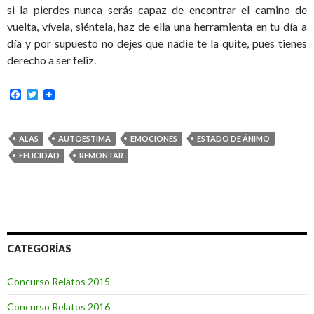
si la pierdes nunca serás capaz de encontrar el camino de
vuelta, vívela, siéntela, haz de ella una herramienta en tu día a
día y por supuesto no dejes que nadie te la quite, pues tienes
derecho a ser feliz.
F
T
a
w
c
i
e
t
b
t
ALAS
AUTOESTIMA
EMOCIONES
ESTADO DE ÁNIMO
o
e
FELICIDAD
REMONTAR
o
r
k
CATEGORÍAS
Concurso Relatos 2015
Concurso Relatos 2016