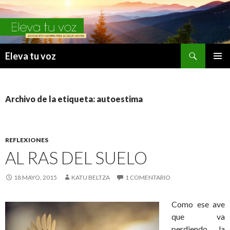
Buscar
Eleva tu voz
IR
MENÚ
AL
PRINCI
CONTENIDO
Archivo de la etiqueta: autoestima
REFLEXIONES
AL RAS DEL SUELO
18 MAYO, 2015
KATU BELTZA
1 COMENTARIO
Como ese ave
que va
perdiendo la